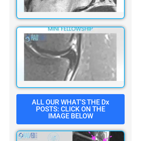
ALL OUR WHAT'S THE Dx
POSTS: CLICK ON THE
IMAGE BELOW