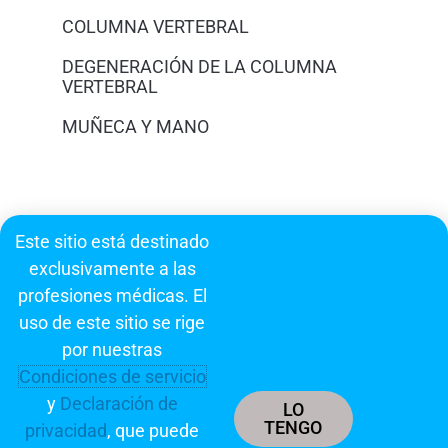
COLUMNA VERTEBRAL
DEGENERACIÓN DE LA COLUMNA
VERTEBRAL
MUÑECA Y MANO
Fellowships
Este sitio está destinado
exclusivamente a las
Nuestro Blog: El Dx
profesiones médicas. El
uso de este sitio se rige
Suscríbase
por nuestras
Preguntas Frecuentes
Condiciones de servicio
y
Declaración de
LO
Contacte con nosotros
TENGO
privacidad
, que puede