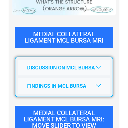
Lo que dicen sus colegas
Preguntas frecuentes
Galería
MEDIAL COLLATERAL
Acerca de
LIGAMENT MCL BURSA MRI
Socios
Contacte con nosotros
DISCUSSION ON MCL BURSA
Suscríbase
Inicio de sesión de usuario
FINDINGS IN MCL BURSA
MEDIAL COLLATERAL
LIGAMENT MCL BURSA MRI:
MOVE SLIDER TO VIEW