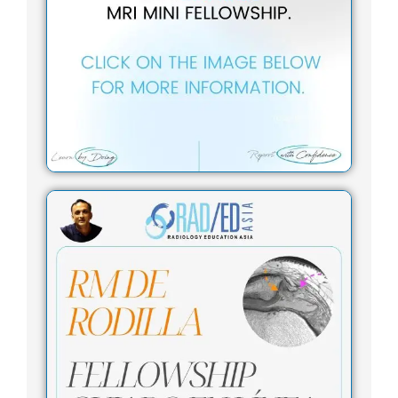
a
g
r
a
m