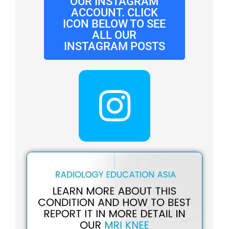
OUR INSTAGRAM
ACCOUNT. CLICK
ICON BELOW TO SEE
ALL OUR
INSTAGRAM POSTS
I
n
s
t