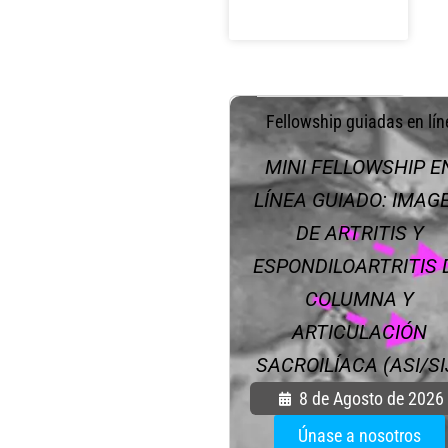
.
Fellowship guiadas en lín
MINI FELLOWSHIP E
LÍNEA GUIADO: IMAG
DE ARTRITIS Y
ESPONDILOARTRITIS 
COLUMNA Y
ARTICULACIÓN
SACROILÍACA (ASI/SI
8 de Agosto de 2026
Únase a nosotros