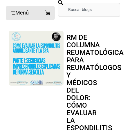
Ir
Buscar
Carrito
Menú
al
contenido
Inicio
RM DE
Fellowship guiadas en
COLUMNA
línea
REUMATOLÓGICA
Fellowship guiadas
PARA
presencial
REUMATÓLOGOS
¿Qué es una Fellowship?
Y
MÉDICOS
Nuestro Blog: El Dx
DEL
Tratamiento del dolor
DOLOR:
CÓMO
Imágenes de artritis
EVALUAR
Imágenes de la columna
LA
vertebral
ESPONDILITIS