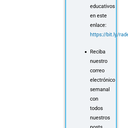
educativos
en este
enlace:
https://bit.ly/r
Reciba
nuestro
correo
electrónico
semanal
con
todos
nuestros
posts