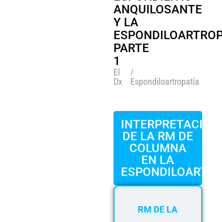
ANQUILOSANTE
Lo que dicen sus colegas
Y LA
Preguntas frecuentes
ESPONDILOARTROP
PARTE
Galería
1
Acerca de
El
/
Dx
Espondiloartropatía
Socios
Contacte con nosotros
Suscríbase
INTERPRETACIÓN
DE LA RM DE
Inicio de sesión de usuario
COLUMNA
EN LA
ESPONDILOARTRI
RM DE LA