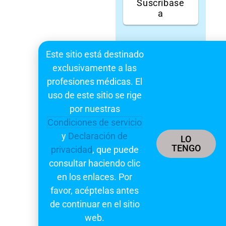
Suscríbase
a
Este sitio está destinado
exclusivamente a las
profesiones médicas. El
uso de este sitio se rige
por nuestras
Condiciones de servicio
y
Declaración de
LO
TENGO
privacidad
, que puede
consultar haciendo clic
en los enlaces. Por
favor, acéptelas antes
de continuar en el sitio
web.